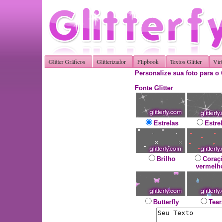
Glitter Gráficos
Glitterizador
Flipbook
Textos Glitter
Vir
Personalize sua foto para o 
Fonte Glitter
Estrelas
Estre
Brilho
Coraç
vermelh
Butterfly
Tear