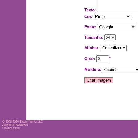
Texto:
Cor:
Fonte:
Tamanho:
Alinhar:
Girar:
°
Moldura:
© 2006-2026
Binary Inertia LLC
All Rights Reserved
Privacy Policy