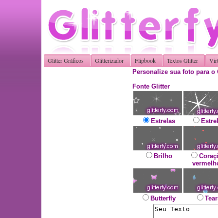
Glitter Gráficos
Glitterizador
Flipbook
Textos Glitter
Vir
Personalize sua foto para o 
Fonte Glitter
Estrelas
Estre
Brilho
Coraç
vermelh
Butterfly
Tear