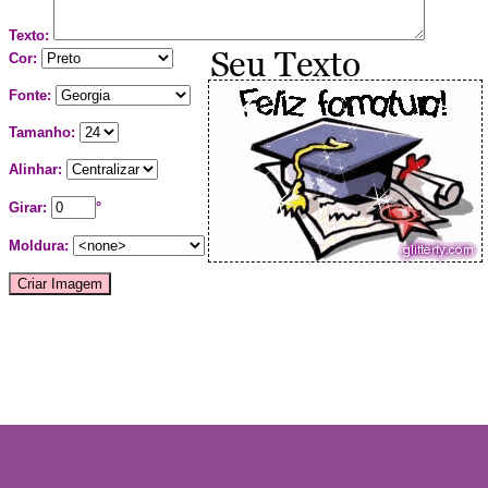
Texto:
Cor:
Fonte:
Tamanho:
Alinhar:
Girar:
°
Moldura: