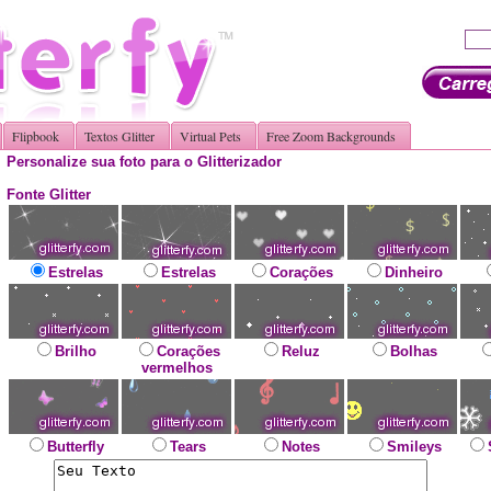
Flipbook
Textos Glitter
Virtual Pets
Free Zoom Backgrounds
Personalize sua foto para o Glitterizador
Fonte Glitter
Estrelas
Estrelas
Corações
Dinheiro
Brilho
Corações
Reluz
Bolhas
vermelhos
Butterfly
Tears
Notes
Smileys