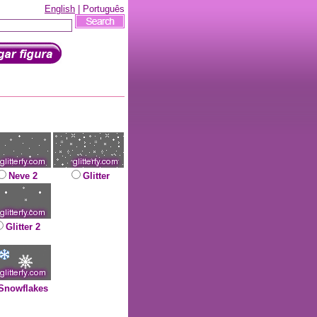
English
| Português
Neve 2
Glitter
Glitter 2
Snowflakes