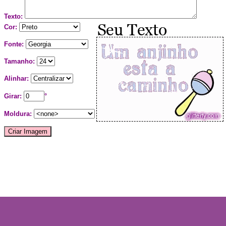
Texto:
Cor:
Fonte:
Tamanho:
Alinhar:
Girar:
°
Moldura: