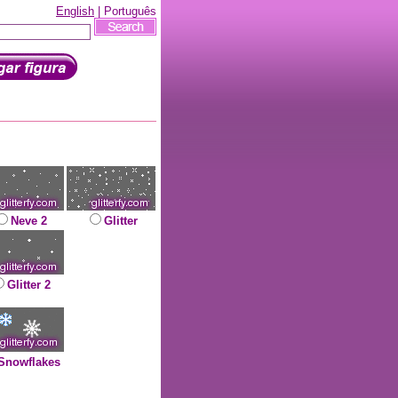
English
| Português
Neve 2
Glitter
Glitter 2
Snowflakes