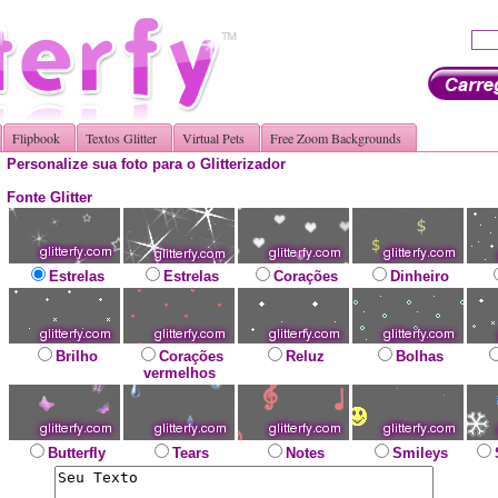
Flipbook
Textos Glitter
Virtual Pets
Free Zoom Backgrounds
Personalize sua foto para o Glitterizador
Fonte Glitter
Estrelas
Estrelas
Corações
Dinheiro
Brilho
Corações
Reluz
Bolhas
vermelhos
Butterfly
Tears
Notes
Smileys