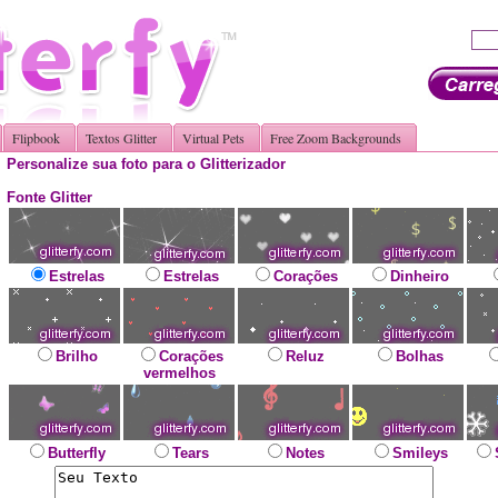
Flipbook
Textos Glitter
Virtual Pets
Free Zoom Backgrounds
Personalize sua foto para o Glitterizador
Fonte Glitter
Estrelas
Estrelas
Corações
Dinheiro
Brilho
Corações
Reluz
Bolhas
vermelhos
Butterfly
Tears
Notes
Smileys