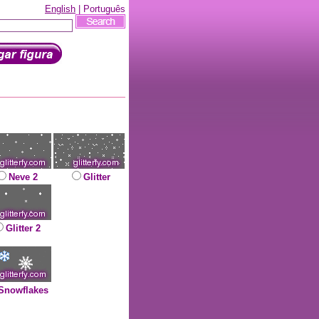
English
| Português
Neve 2
Glitter
Glitter 2
Snowflakes