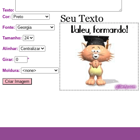
Texto:
Cor:
Fonte:
Tamanho:
Alinhar:
Girar:
°
Moldura: