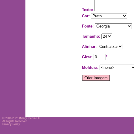
Texto:
Cor:
Fonte:
Tamanho:
Alinhar:
Girar:
°
Moldura:
© 2006-2026
Binary Inertia LLC
All Rights Reserved
Privacy Policy