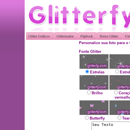
Glitter Gráficos
Glitterizador
Flipbook
Textos Glitter
Vir
Personalize sua foto para o 
Fonte Glitter
Estrelas
Estre
Brilho
Coraç
vermelh
Butterfly
Tear