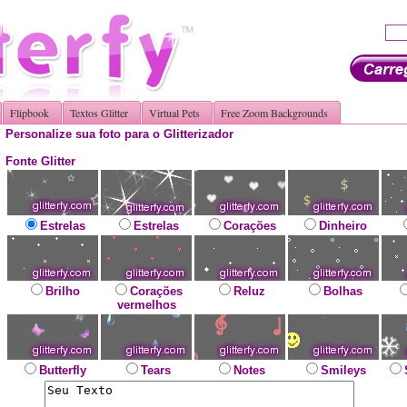
Flipbook
Textos Glitter
Virtual Pets
Free Zoom Backgrounds
Personalize sua foto para o Glitterizador
Fonte Glitter
Estrelas
Estrelas
Corações
Dinheiro
Brilho
Corações
Reluz
Bolhas
vermelhos
Butterfly
Tears
Notes
Smileys