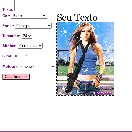
Texto:
Cor:
Fonte:
Tamanho:
Alinhar:
Girar:
°
Moldura: