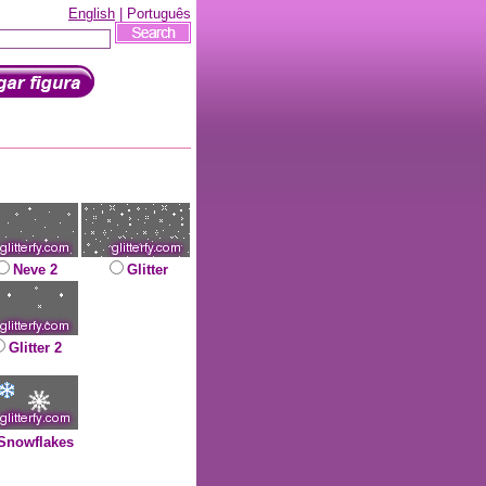
English
| Português
Neve 2
Glitter
Glitter 2
Snowflakes