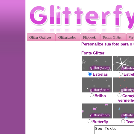
Glitter Gráficos
Glitterizador
Flipbook
Textos Glitter
Vir
Personalize sua foto para o 
Fonte Glitter
Estrelas
Estre
Brilho
Coraç
vermelh
Butterfly
Tear