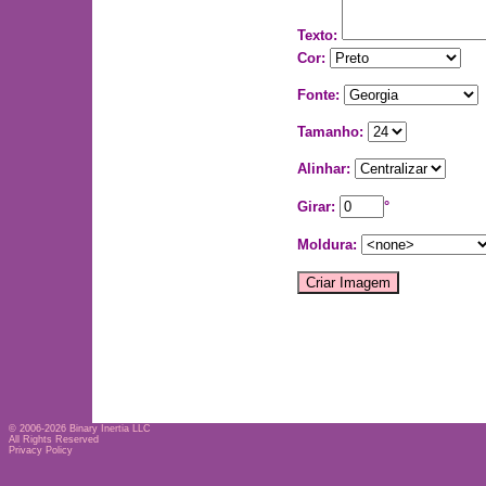
Texto:
Cor:
Fonte:
Tamanho:
Alinhar:
Girar:
°
Moldura:
© 2006-2026
Binary Inertia LLC
All Rights Reserved
Privacy Policy