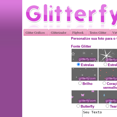
Glitter Gráficos
Glitterizador
Flipbook
Textos Glitter
Vir
Personalize sua foto para o 
Fonte Glitter
Estrelas
Estre
Brilho
Coraç
vermelh
Butterfly
Tear