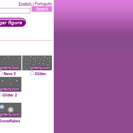
English
| Português
Neve 2
Glitter
Glitter 2
Snowflakes