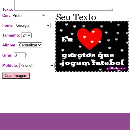
Texto:
Cor:
Fonte:
Tamanho:
Alinhar:
Girar:
°
Moldura: