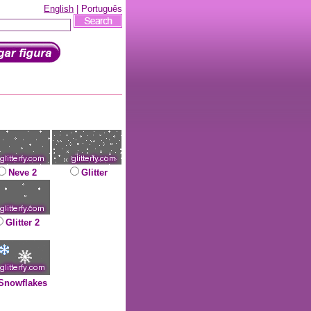
English
| Português
Neve 2
Glitter
Glitter 2
Snowflakes