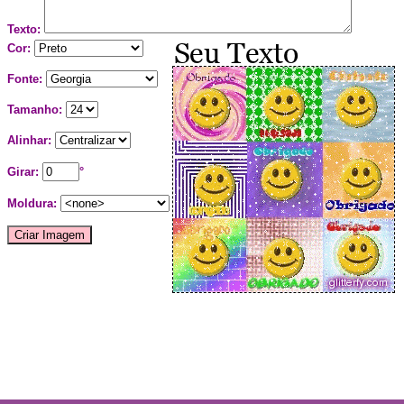
Texto:
Cor:
Fonte:
Tamanho:
Alinhar:
Girar:
°
Moldura: