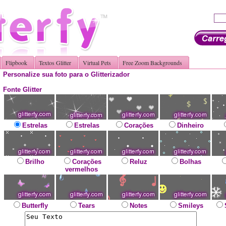
Flipbook
Textos Glitter
Virtual Pets
Free Zoom Backgrounds
Personalize sua foto para o Glitterizador
Fonte Glitter
Estrelas
Estrelas
Corações
Dinheiro
Brilho
Corações
Reluz
Bolhas
vermelhos
Butterfly
Tears
Notes
Smileys