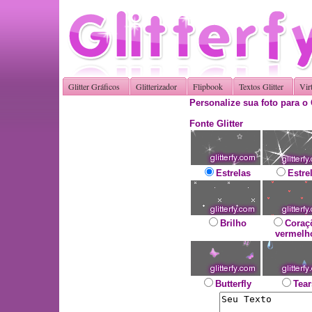
Glitter Gráficos
Glitterizador
Flipbook
Textos Glitter
Vir
Personalize sua foto para o 
Fonte Glitter
Estrelas
Estre
Brilho
Coraç
vermelh
Butterfly
Tear