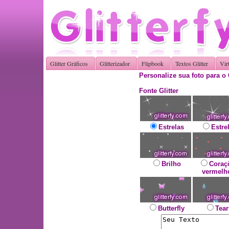
Glitter Gráficos
Glitterizador
Flipbook
Textos Glitter
Vir
Personalize sua foto para o 
Fonte Glitter
Estrelas
Estre
Brilho
Coraç
vermelh
Butterfly
Tear