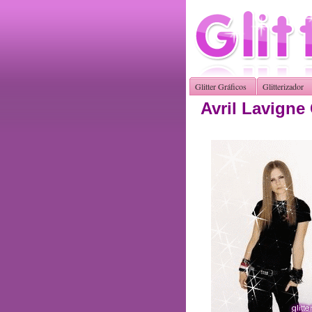
Glitter Gráficos
Glitterizador
Avril Lavigne 