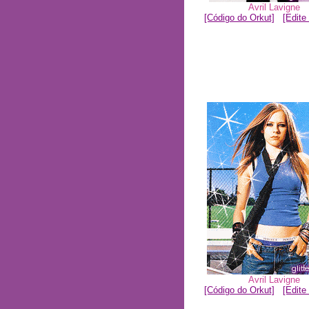
Avril Lavigne
[Código do Orkut]
[Edite 
Avril Lavigne
[Código do Orkut]
[Edite 