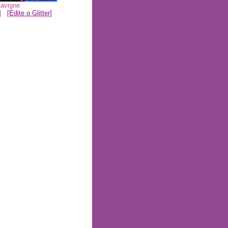
Lavigne
]
[Edite o Glitter]