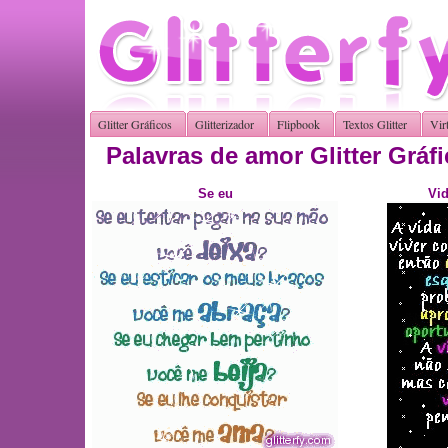
Glitter Gráficos
Glitterizador
Flipbook
Textos Glitter
Vir
Palavras de amor Glitter Gráf
Se eu
Vid