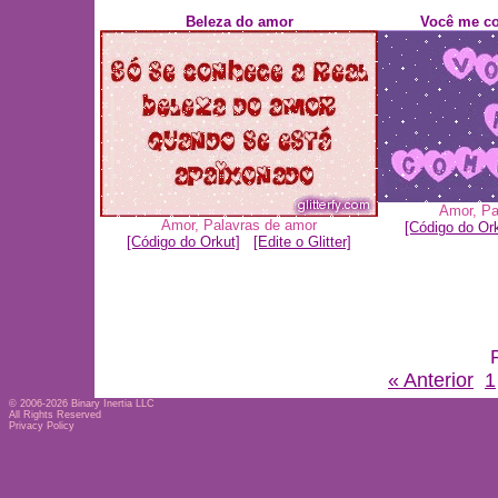
Beleza do amor
Você me co
Amor
,
Pa
Amor
,
Palavras de amor
[Código do Ork
[Código do Orkut]
[Edite o Glitter]
« Anterior
1
© 2006-2026
Binary Inertia LLC
All Rights Reserved
Privacy Policy