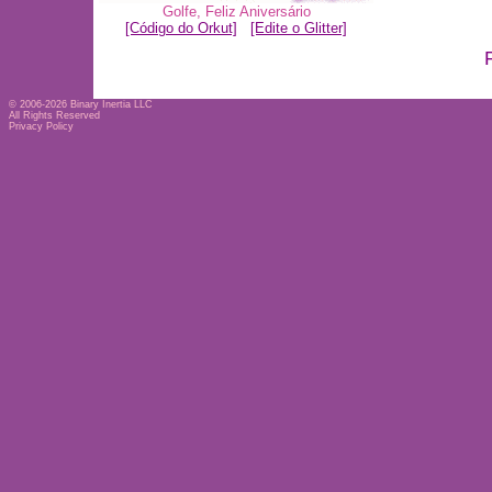
Golfe
,
Feliz Aniversário
[Código do Orkut]
[Edite o Glitter]
© 2006-2026
Binary Inertia LLC
All Rights Reserved
Privacy Policy