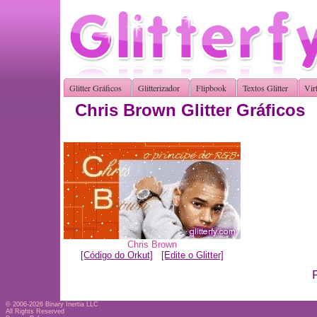
Glitter Gráficos
Glitterizador
Flipbook
Textos Glitter
Vir
Chris Brown Glitter Gráficos
Chris Brown
[Código do Orkut]
[Edite o Glitter]
© 2006-2026
Binary Inertia LLC
All Rights Reserved