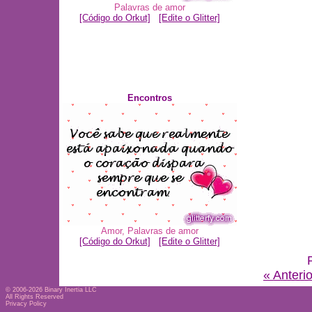
Palavras de amor
[Código do Orkut]
[Edite o Glitter]
Encontros
Amor
,
Palavras de amor
[Código do Orkut]
[Edite o Glitter]
« Anterio
© 2006-2026
Binary Inertia LLC
All Rights Reserved
Privacy Policy