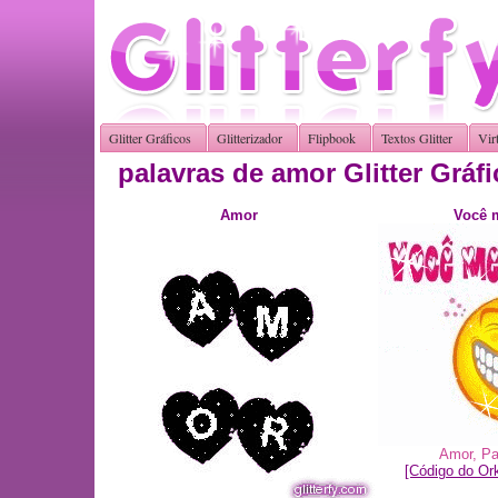
Glitter Gráficos
Glitterizador
Flipbook
Textos Glitter
Vir
palavras de amor Glitter Gráf
Amor
Você 
Amor
,
Pa
[Código do Ork